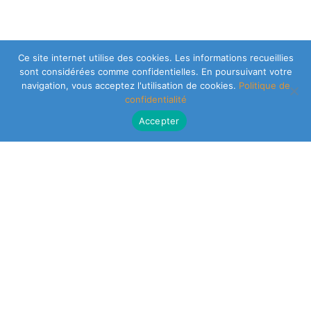
Ce site internet utilise des cookies. Les informations recueillies
sont considérées comme confidentielles. En poursuivant votre
navigation, vous acceptez l'utilisation de cookies.
Politique de
confidentialité
Accepter
CLEARSY SAFETY SOLUTIONS DESIGNER
Parc de la Duranne
320 Av. Archimède Les Pléiades III
13100 Aix-en-Provence
NEWSLETTER