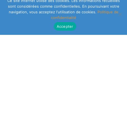
Ce site internet utilise des cookies. Les informations recueillies
sont considérées comme confidentielles. En poursuivant votre
navigation, vous acceptez l'utilisation de cookies.
Politique de
confidentialité
Accepter
CLEARSY SAFETY SOLUTIONS DESIGNER
Parc de la Duranne
320 Av. Archimède Les Pléiades III
13100 Aix-en-Provence
NEWSLETTER