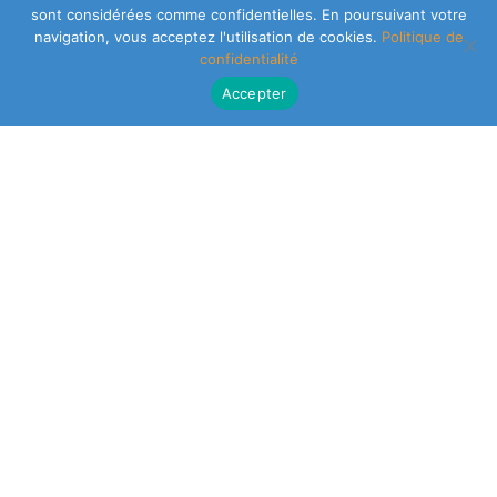
sont considérées comme confidentielles. En poursuivant votre
navigation, vous acceptez l'utilisation de cookies.
Politique de
confidentialité
Accepter
CLEARSY SAFETY SOLUTIONS DESIGNER
Parc de la Duranne
320 Av. Archimède Les Pléiades III
13100 Aix-en-Provence
NEWSLETTER