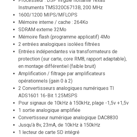
Processeur : DSP virgule flottante Texas
Instruments TMS320C6713B, 200 MHz
1600/1200 MIPS/MFLOPS
Mémoire interne / cache : 264Ko
SDRAM externe 32Mo
Mémoire flash (programme applicatif) 4Mo
2 entrées analogiques isolées filtrées
Entrées indépendantes via transformateurs de
protection (sur carte, core RM8, rapport adaptable),
en montage différentiel (faible bruit)
Amplification / filtrage par amplificateurs
opérationnels (gain 0 à 2)
2 Convertisseurs analogiques numériques TI
ADS1601 16-Bit 1.25MSPS
Pour signaux de 10kHz à 150kHz, plage -1,5v +1,5v
1 sortie analogique amplifiée
Convertisseur numérique analogique DAC8830
Jusqu’à 8v, 23mA, de 10kHz à 150kHz
1 lecteur de carte SD intégré