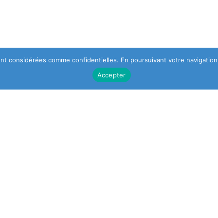
 sont considérées comme confidentielles. En poursuivant votre navigation,
Accepter
DESIGNER
NEWSLETTER
S