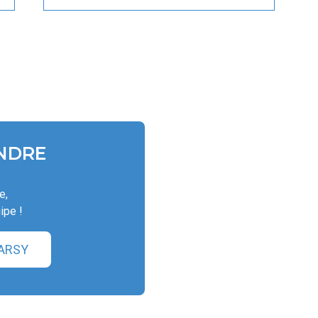
NDRE
e,
ipe !
ARSY