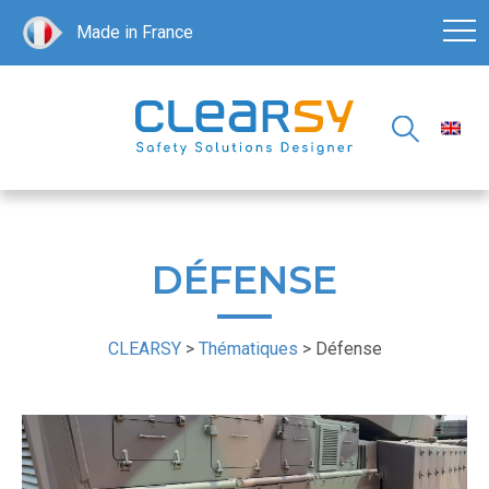
Made in France
DÉFENSE
CLEARSY
>
Thématiques
>
Défense