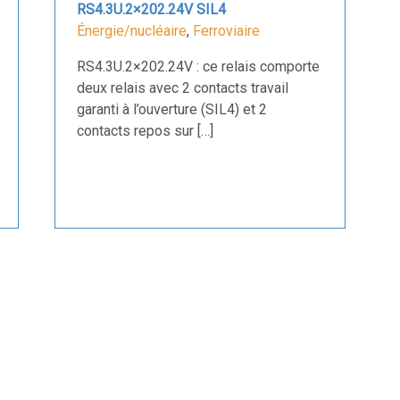
RS4.3U.2×202.24V SIL4
Énergie/nucléaire
,
Ferroviaire
RS4.3U.2×202.24V : ce relais comporte
deux relais avec 2 contacts travail
garanti à l’ouverture (SIL4) et 2
contacts repos sur […]