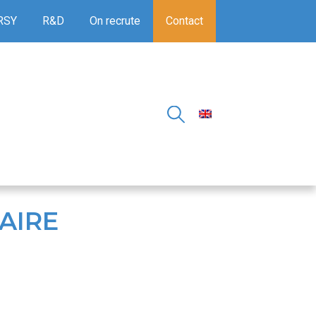
RSY
R&D
On recrute
Contact
AIRE