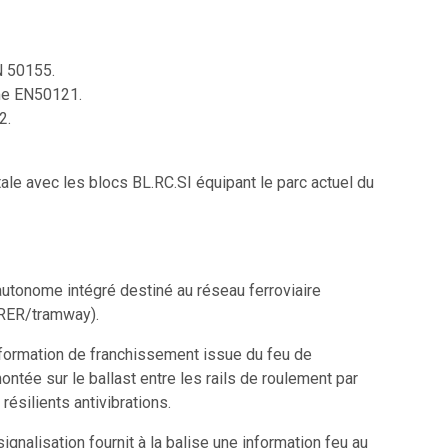
N 50155.
me EN50121.
2.
ale avec les blocs BL.RC.SI équipant le parc actuel du
autonome intégré destiné au réseau ferroviaire
/RER/tramway).
’information de franchissement issue du feu de
montée sur le ballast entre les rails de roulement par
résilients antivibrations.
ignalisation fournit à la balise une information feu au