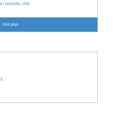
à Louisville, USA
 exige un DMI (le moniteur équipant les...
ansas City en Mai 2022
Voir plus
ran d’affichage (DMI)
IRE EN SÉCURISATION D’INTERFACES
our développer une IHM-ETCS
s méthodes formelles
CS