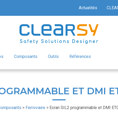
Actualités
CLEA
es
Composants
Outils
Références
ROGRAMMABLE ET DMI ET
Composants
>
Ferroviaire
>
Ecran SIL2 programmable et DMI ETC