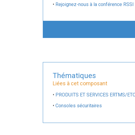
•
Rejoignez-nous à la conférence RSSI 
•
Pourquoi la norme Baseline 3.6.0 ETCS
•
CLEARSY participe au salon RSSI à K
•
Nouvelle certification SIL2 pour un éc
•
CLEARSY DÉVELOPPE UN SAVOIR-FA
•
CLEARSY et CENTRALP partenaires p
•
19ème conférence brésilienne sur le
Thématiques
Liées à cet composant
•
PRODUITS ET SERVICES ERTMS/ET
•
Consoles sécuritaires