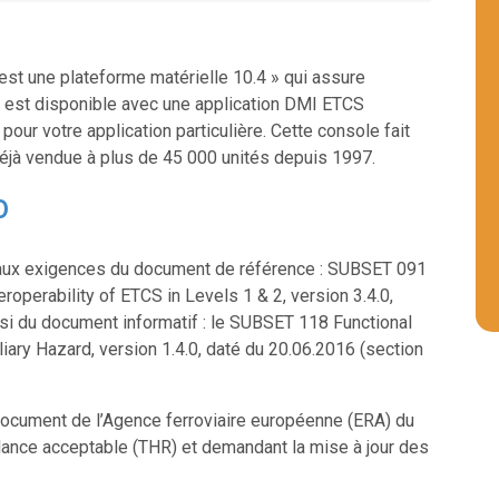
est une plateforme matérielle 10.4 » qui assure
 Elle est disponible avec une application DMI ETCS
ur votre application particulière. Cette console fait
éjà vendue à plus de 45 000 unités depuis 1997.
0
 aux exigences du document de référence : SUBSET 091
roperability of ETCS in Levels 1 & 2, version 3.4.0,
ssi du document informatif : le SUBSET 118 Functional
ary Hazard, version 1.4.0, daté du 20.06.2016 (section
document de l’Agence ferroviaire européenne (ERA) du
illance acceptable (THR) et demandant la mise à jour des