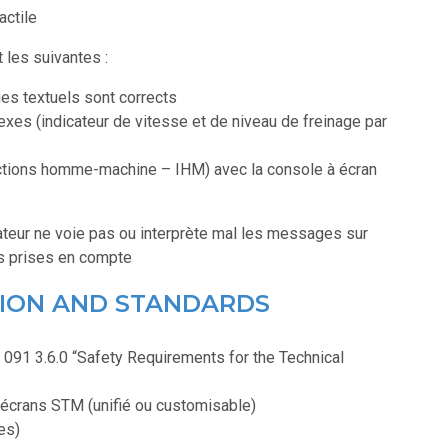
actile
 les suivantes :
es textuels sont corrects
exes (indicateur de vitesse et de niveau de freinage par
ractions homme-machine – IHM) avec la console à écran
ateur ne voie pas ou interprète mal les messages sur
as prises en compte
TION AND STANDARDS
91 3.6.0 “Safety Requirements for the Technical
.
 écrans STM (unifié ou customisable)
es)