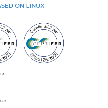
ASED ON LINUX
re :
inux