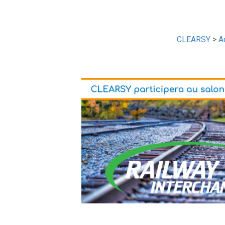
CLEARSY
>
A