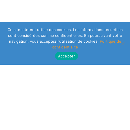
Ce site internet utilise des cookies. Les informations recueillies
sont considérées comme confidentielles. En poursuivant votre
navigation, vous acceptez l'utilisation de cookies.
Politique de
confidentialité
Accepter
CLEARSY SAFETY SOLUTIONS DESIGNER
Parc de la Duranne
320 Av. Archimède Les Pléiades III
13100 Aix-en-Provence