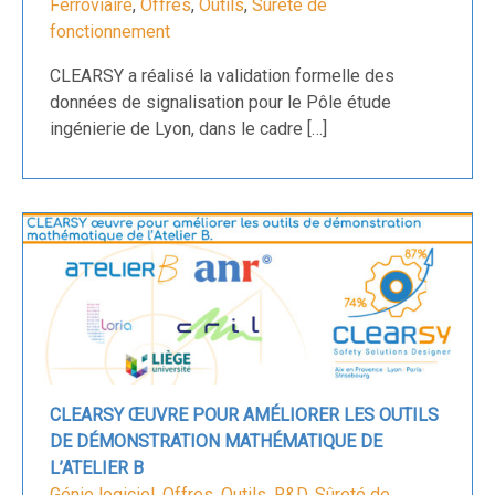
Ferroviaire
,
Offres
,
Outils
,
Sûreté de
fonctionnement
CLEARSY a réalisé la validation formelle des
données de signalisation pour le Pôle étude
ingénierie de Lyon, dans le cadre […]
CLEARSY ŒUVRE POUR AMÉLIORER LES OUTILS
DE DÉMONSTRATION MATHÉMATIQUE DE
L’ATELIER B
Génie logiciel
,
Offres
,
Outils
,
R&D
,
Sûreté de