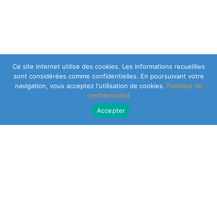
Ce site internet utilise des cookies. Les informations recueillies
sont considérées comme confidentielles. En poursuivant votre
navigation, vous acceptez l'utilisation de cookies.
Politique de
confidentialité
Accepter
CLEARSY SAFETY SOLUTIONS DESIGNER
Parc de la Duranne
320 Av. Archimède Les Pléiades III
13100 Aix-en-Provence