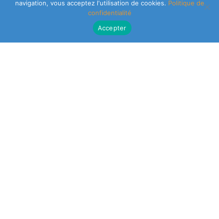
navigation, vous acceptez l'utilisation de cookies.
Politique de
confidentialité
Accepter
CLEARSY SAFETY SOLUTIONS DESIGNER
Parc de la Duranne
320 Av. Archimède Les Pléiades III
13100 Aix-en-Provence
NEWSLETTER
CONSULTER NOS AUTRES SITES