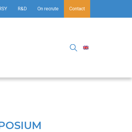
RSY
R&D
On recrute
Contact
MPOSIUM