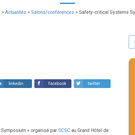
Y
>
Actualités
>
Salons/conférences
>
Safety-critical Systems 
linkedin
facebook
twitter
ms Symposium » organisé par
SCSC
au Grand Hôtel de