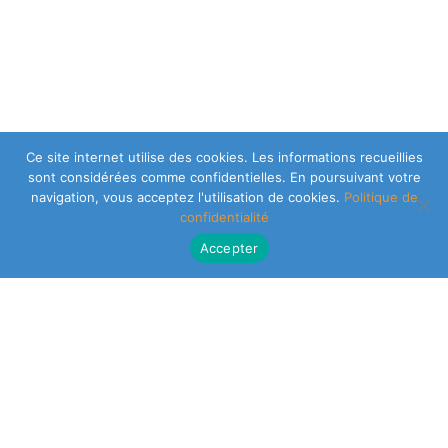
Ce site internet utilise des cookies. Les informations recueillies
sont considérées comme confidentielles. En poursuivant votre
navigation, vous acceptez l'utilisation de cookies.
Politique de
confidentialité
Accepter
CLEARSY SAFETY SOLUTIONS DESIGNER
Parc de la Duranne
320 Av. Archimède Les Pléiades III
13100 Aix-en-Provence