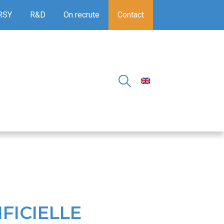
RSY
R&D
On recrute
Contact
FICIELLE