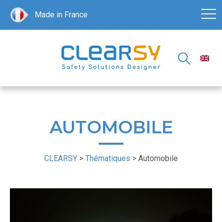
Made in France
AUTOMOBILE
CLEARSY
>
Thématiques
>
Automobile