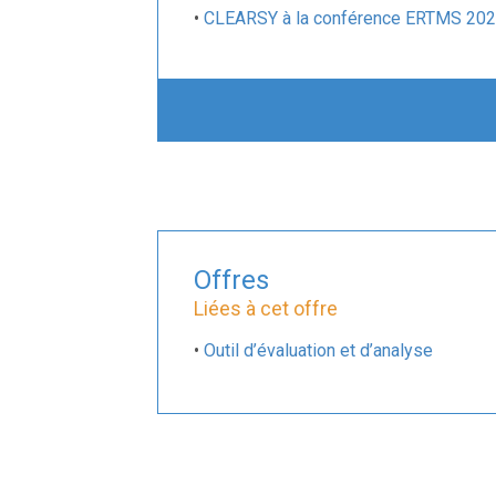
•
CLEARSY à la conférence ERTMS 202
•
Un accord-cadre CLEARSY-HITACHI pou
•
CLEARSY livre des bancs de tests à la
•
Le simulateur ETCS de CLEARSY est 
•
Jonction et séparation des trains E
•
Conférence ERTMS 2024 à Valencienne
•
Un simulateur CLEARSY embarqué pour t
Offres
•
La version 4 des spécifications ETCS 
Liées à cet offre
•
CLEARSY participe à la Conférence 
•
Outil d’évaluation et d’analyse
•
Signalisation ferroviaire : de nouve