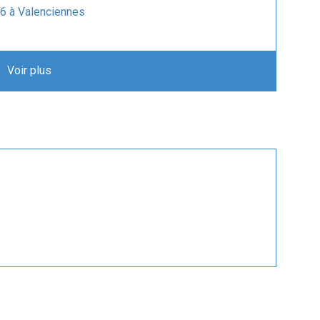
6 à Valenciennes
r des nouvelles solutions de simulation
 société Italienne ECM – Progress...
Voir plus
opérationnel en Allemagne
RTMS sur le simulateur de train CLEARSY ERTMS
s du 23 au 25 avril
ransformer un train en véritable...
vient de paraître
ERTMS 2022
aux produits chez CLEARSY