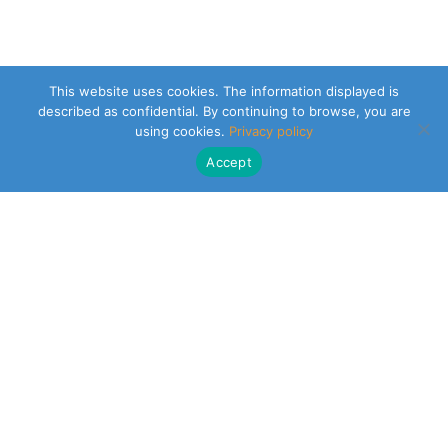
This website uses cookies. The information displayed is
described as confidential. By continuing to browse, you are
using cookies.
Privacy policy
Accept
CLEARSY SAFETY SOLUTIONS DESIGNER
Parc de la Duranne
320 Av. Archimède Les Pléiades III
13100 Aix-en-Provence
NEWSLETTER