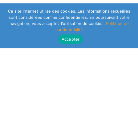
Ce site internet utilise des cookies. Les informations recueillies
sont considérées comme confidentielles. En poursuivant votre
navigation, vous acceptez l'utilisation de cookies.
Politique de
confidentialité
Accepter
CLEARSY SAFETY SOLUTIONS DESIGNER
Parc de la Duranne
320 Av. Archimède Les Pléiades III
13100 Aix-en-Provence
NEWSLETTER