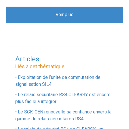
•
Relais de sécurité RS4.DIN.402.24V SIL4
Voir plus
•
Relais de sécurité RS4.DIN.202.110V SIL4
•
Relais de sécurité RS4.DIN.406.24V SIL4
•
Relais de sécurité RS4.3U.2×202.24V SIL4
Articles
Liés à cet thématique
•
Exploitation de l’unité de commutation de
signalisation SIL4
•
Le relais sécuritaire RS4 CLEARSY est encore
plus facile à intégrer
•
Le SCK-CEN renouvelle sa confiance envers la
gamme de relais sécuritaires RS4...